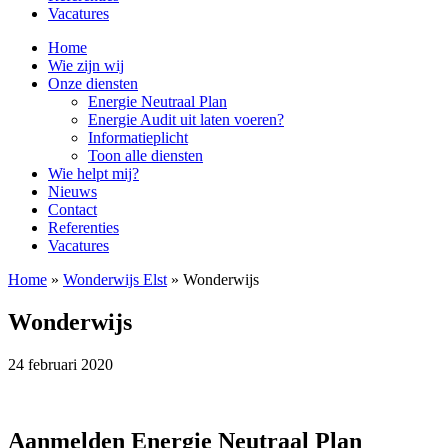
Vacatures
Home
Wie zijn wij
Onze diensten
Energie Neutraal Plan
Energie Audit uit laten voeren?
Informatieplicht
Toon alle diensten
Wie helpt mij?
Nieuws
Contact
Referenties
Vacatures
Home
»
Wonderwijs Elst
»
Wonderwijs
Wonderwijs
24 februari 2020
Aanmelden Energie Neutraal Plan