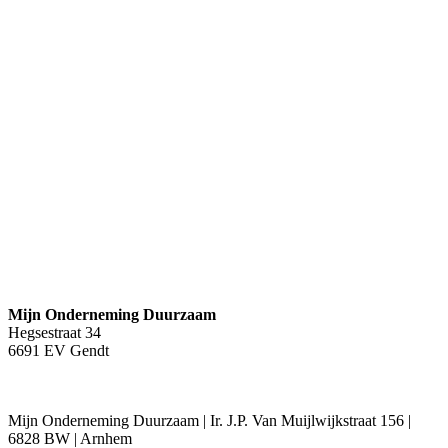
Partners
Inloggen Wie Helpt Mij
Registratie Wie-Helpt-Mij zoekpagina
Begin met monitoring van uw verbruiken
Login Energie Dashboard
Juridisch
Disclaimer
Privacybeleid
Algemene Voorwaarden
Contact
Mijn Onderneming Duurzaam
Hegsestraat 34
6691 EV Gendt
+31 (0)88 862 10 00
Mijn Onderneming Duurzaam | Ir. J.P. Van Muijlwijkstraat 156 |
6828 BW | Arnhem