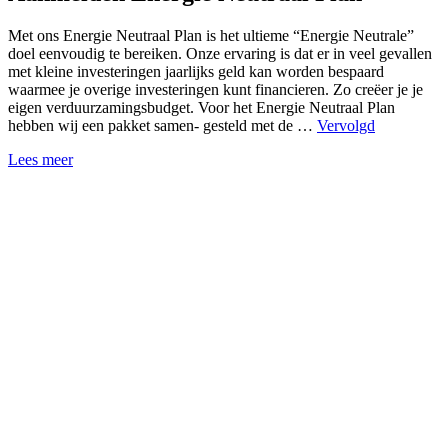
Met ons Energie Neutraal Plan is het ultieme “Energie Neutrale”
doel eenvoudig te bereiken. Onze ervaring is dat er in veel gevallen
met kleine investeringen jaarlijks geld kan worden bespaard
waarmee je overige investeringen kunt financieren. Zo creëer je je
eigen verduurzamingsbudget. Voor het Energie Neutraal Plan
hebben wij een pakket samen- gesteld met de …
Vervolgd
Lees meer
Over ons
Wie zijn wij
Statistieken
Programma’s
Event Calender
Contact
Downloads
Quickscan
Pagina’s
Mijn vereniging duurzaam
Mijn school duurzaam