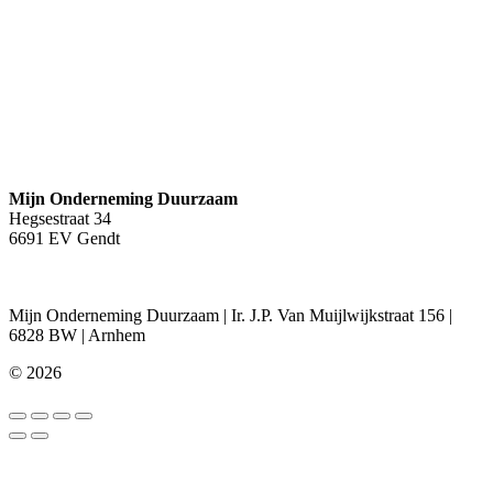
Juridisch
Disclaimer
Privacybeleid
Algemene Voorwaarden
Contact
Mijn Onderneming Duurzaam
Hegsestraat 34
6691 EV Gendt
+31 (0)88 862 10 00
Mijn Onderneming Duurzaam | Ir. J.P. Van Muijlwijkstraat 156 |
6828 BW | Arnhem
© 2026