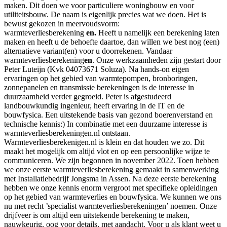
maken. Dit doen we voor particuliere woningbouw en voor
utiliteitsbouw. De naam is eigenlijk precies wat we doen. Het is
bewust gekozen in meervoudsvorm:
warmteverliesberekening
en
.
Heeft u namelijk een berekening laten
maken en heeft u de behoefte daartoe, dan willen we best nog (een)
alternatieve variant(en) voor u doorrekenen. Vandaar
warmteverliesberekening
en
. Onze werkzaamheden zijn gestart door
Peter Luteijn (Kvk 04073671 Soluza). Na hands-on eigen
ervaringen op het gebied van warmtepompen, bronboringen,
zonnepanelen en transmissie berekeningen is de interesse in
duurzaamheid verder gegroeid. Peter is afgestudeerd
landbouwkundig ingenieur, heeft ervaring in de IT en de
bouwfysica. Een uitstekende basis van gezond boerenverstand en
technische kennis:) In combinatie met een duurzame interesse is
warmteverliesberekeningen.nl ontstaan.
Warmteverliesberekenigen.nl is klein en dat houden we zo. Dit
maakt het mogelijk om altijd vlot en op een persoonlijke wijze te
communiceren. We zijn begonnen in november 2022. Toen hebben
we onze eerste warmteverliesberekening gemaakt in samenwerking
met Installatiebedrijf Jongsma in Assen. Na deze eerste berekening
hebben we onze kennis enorm vergroot met specifieke opleidingen
op het gebied van warmteverlies en bouwfysica. We kunnen we ons
nu met recht ’specialist warmteverliesberekeningen’ noemen. Onze
drijfveer is om altijd een uitstekende berekening te maken,
nauwkeurig, oog voor details, met aandacht. Voor u als klant weet u