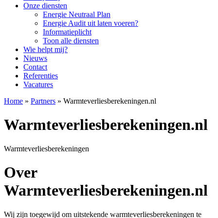
Onze diensten
Energie Neutraal Plan
Energie Audit uit laten voeren?
Informatieplicht
Toon alle diensten
Wie helpt mij?
Nieuws
Contact
Referenties
Vacatures
Home
»
Partners
»
Warmteverliesberekeningen.nl
Warmteverliesberekeningen.nl
Warmteverliesberekeningen
Over
Warmteverliesberekeningen.nl
Wij zijn toegewijd om uitstekende warmteverliesberekeningen te