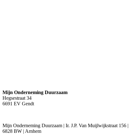
Partners
Inloggen Wie Helpt Mij
Registratie Wie-Helpt-Mij zoekpagina
Begin met monitoring van uw verbruiken
Login Energie Dashboard
Juridisch
Disclaimer
Privacybeleid
Algemene Voorwaarden
Contact
Mijn Onderneming Duurzaam
Hegsestraat 34
6691 EV Gendt
+31 (0)88 862 10 00
Mijn Onderneming Duurzaam | Ir. J.P. Van Muijlwijkstraat 156 |
6828 BW | Arnhem