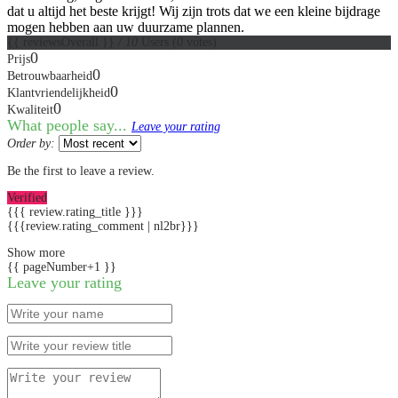
dat u altijd het beste krijgt! Wij zijn trots dat we een kleine bijdrage
mogen hebben aan uw duurzame plannen.
{{ reviewsOverall }}
/ 10
Users
(
0
votes)
0
Prijs
0
Betrouwbaarheid
0
Klantvriendelijkheid
0
Kwaliteit
What people say...
Leave your rating
Order by:
Be the first to leave a review.
Verified
{{{ review.rating_title }}}
{{{review.rating_comment | nl2br}}}
Show more
{{ pageNumber+1 }}
Leave your rating