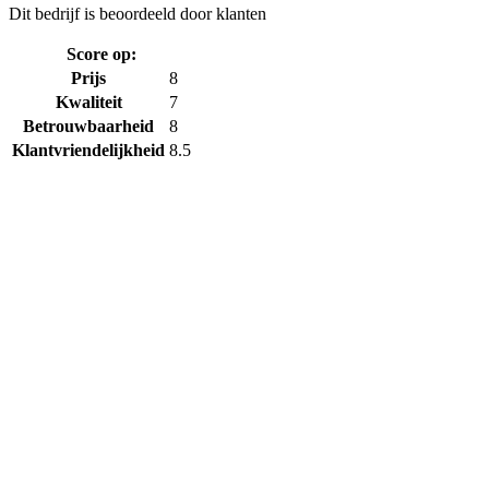
Dit bedrijf is beoordeeld door
klanten
Score op:
Prijs
8
Kwaliteit
7
Betrouwbaarheid
8
Klantvriendelijkheid
8.5
Over ons
Wie zijn wij
Statistieken
Programma’s
Event Calender
Contact
Downloads
Quickscan
Pagina’s
Mijn vereniging duurzaam
Mijn school duurzaam