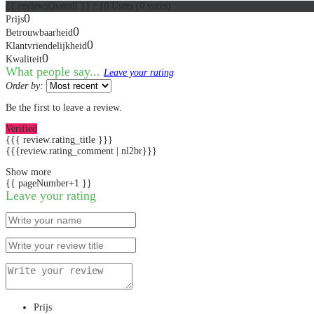
{{ reviewsOverall }}
/ 10
Users
(
0
votes)
0
Prijs
0
Betrouwbaarheid
0
Klantvriendelijkheid
0
Kwaliteit
What people say...
Leave your rating
Order by:
Be the first to leave a review.
Verified
{{{ review.rating_title }}}
{{{review.rating_comment | nl2br}}}
Show more
{{ pageNumber+1 }}
Leave your rating
Prijs