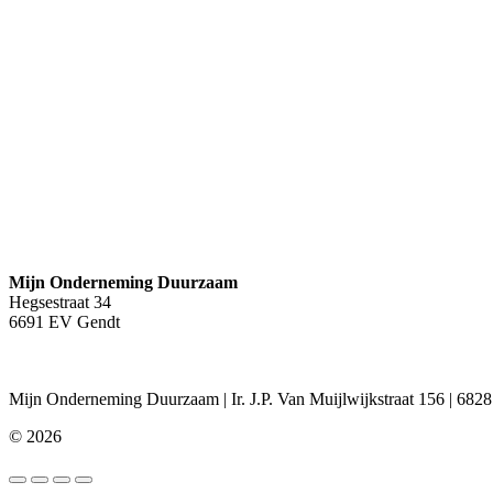
Inloggen Wie Helpt Mij
Registratie Wie-Helpt-Mij zoekpagina
Begin met monitoring van uw verbruiken
Login Energie Dashboard
Juridisch
Disclaimer
Privacybeleid
Algemene Voorwaarden
Contact
Mijn Onderneming Duurzaam
Hegsestraat 34
6691 EV Gendt
+31 (0)88 862 10 00
Mijn Onderneming Duurzaam | Ir. J.P. Van Muijlwijkstraat 156 | 68
© 2026