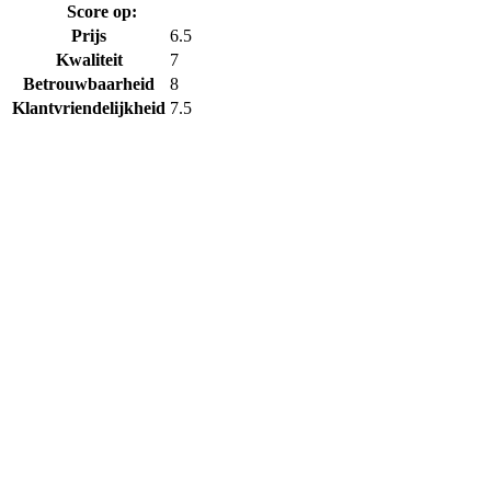
Score op:
Prijs
6.5
Kwaliteit
7
Betrouwbaarheid
8
Klantvriendelijkheid
7.5
Over ons
Wie zijn wij
Statistieken
Programma’s
Event Calender
Contact
Downloads
Quickscan
Pagina’s
Mijn vereniging duurzaam
Mijn school duurzaam
Partners