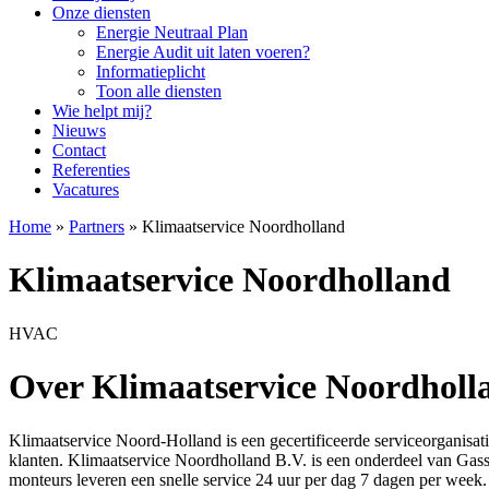
Onze diensten
Energie Neutraal Plan
Energie Audit uit laten voeren?
Informatieplicht
Toon alle diensten
Wie helpt mij?
Nieuws
Contact
Referenties
Vacatures
Home
»
Partners
»
Klimaatservice Noordholland
Klimaatservice Noordholland
HVAC
Over Klimaatservice Noordholl
Klimaatservice Noord-Holland is een gecertificeerde serviceorganisat
klanten. Klimaatservice Noordholland B.V. is een onderdeel van Gass
monteurs leveren een snelle service 24 uur per dag 7 dagen per week.